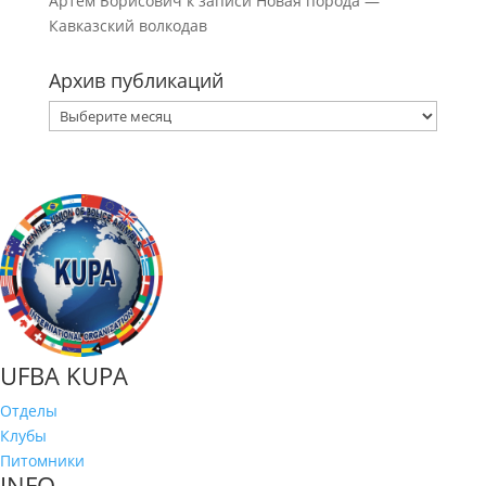
Артём Борисович
к записи
Новая порода —
Кавказский волкодав
Архив публикаций
Архив
публикаций
UFBA KUPA
Отделы
Клубы
Питомники
INFO