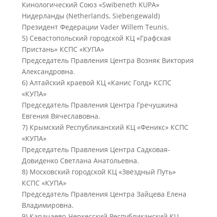
Кинологический Союз «Swibeneth KUPA»
Нидерланды (Netherlands, Siebengewald)
Президент Федерации Vader Willem Teunis.
5) Севастопольский городской КЦ «Графская
Пристань» КСПС «КУПА»
Председатель Правления Центра Возняк Виктория
Александровна.
6) Алтайский краевой КЦ «Канис Голд» КСПС
«КУПА»
Председатель Правления Центра Гречушкина
Евгения Вячеславовна.
7) Крымский Республиканский КЦ «Феникс» КСПС
«КУПА»
Председатель Правления Центра Садковая-
Довиденко Светлана Анатольевна.
8) Московский городской КЦ «Звёздный Путь»
КСПС «КУПА»
Председатель Правления Центра Зайцева Елена
Владимировна.
9) Карачаево-Черкесский Республиканский КЦ