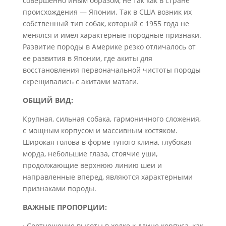
совершенно иным образом, не так как в стране
происхождения — Японии. Так в США возник их
собственный тип собак, который с 1955 года не
менялся и имел характерные породные признаки.
Развитие породы в Америке резко отличалось от
ее развития в Японии, где акиты для
восстановления первоначальной чистоты породы
скрещивались с акитами матаги.
ОБЩИЙ ВИД:
Крупная, сильная собака, гармоничного сложения,
с мощным корпусом и массивным костяком.
Широкая голова в форме тупого клина, глубокая
морда, небольшие глаза, стоячие уши,
продолжающие верхнюю линию шеи и
направленные вперед, являются характерными
признаками породы.
ВАЖНЫЕ ПРОПОРЦИИ:
· Соотношение высоты в холке к длине корпуса, как