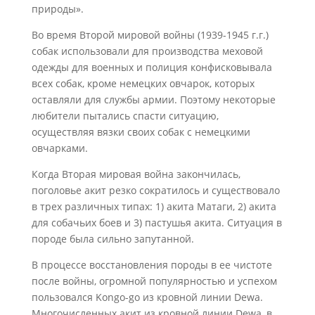
природы».
Во время Второй мировой войны (1939-1945 г.г.)
собак использовали для производства меховой
одежды для военных и полиция конфисковывала
всех собак, кроме немецких овчарок, которых
оставляли для службы армии. Поэтому некоторые
любители пытались спасти ситуацию,
осуществляя вязки своих собак с немецкими
овчарками.
Когда Вторая мировая война закончилась,
поголовье акит резко сократилось и существовало
в трех различных типах: 1) акита Матаги, 2) акита
для собачьих боев и 3) пастушья акита. Ситуация в
породе была сильно запутанной.
В процессе восстановления породы в ее чистоте
после войны, огромной популярностью и успехом
пользовался Kongo-go из кровной линии Dewa.
Многочисленных акит из кровной линии Dewa, в