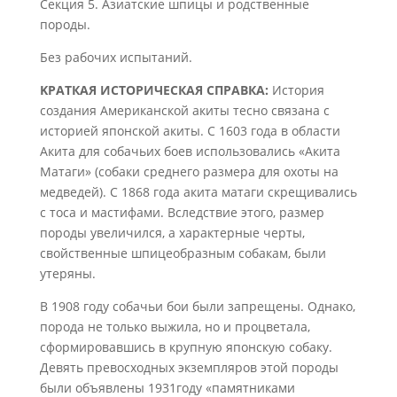
Секция 5. Азиатские шпицы и родственные
породы.
Без рабочих испытаний.
KРАТКАЯ ИСТОРИЧЕСКАЯ СПРАВКА:
История
создания Американской акиты тесно связана с
историей японской акиты. С 1603 года в области
Акита для собачьих боев использовались «Акита
Матаги» (собаки среднего размера для охоты на
медведей). С 1868 года акита матаги скрещивались
с тоса и мастифами. Вследствие этого, размер
породы увеличился, а характерные черты,
свойственные шпицеобразным собакам, были
утеряны.
В 1908 году собачьи бои были запрещены. Однако,
порода не только выжила, но и процветала,
сформировавшись в крупную японскую собаку.
Девять превосходных экземпляров этой породы
были объявлены 1931году «памятниками