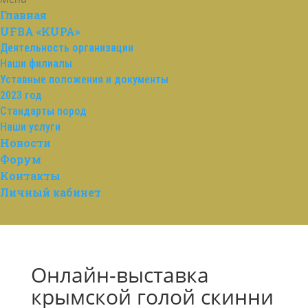
Главная
UFBA «KUPA»
Деятельность организации
Наши филиалы
Уставные положения и документы
2023 год
Стандарты пород
Наши услуги
Новости
Форум
Контакты
Личный кабинет
Онлайн-выставка
крымской голой скинни