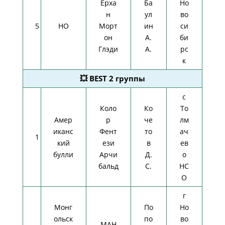
Ерха
Ба
Но
н
ул
во
5
НО
Морт
ин
си
он
А.
би
Глэди
А.
рс
к
💥 BEST 2 группы
с
Коло
Ко
То
Амер
р
че
лм
иканс
Фент
то
ач
1
кий
ези
в
ев
булли
Арчи
Д.
о
бальд
С.
НС
О
г
Монг
По
Но
ольск
по
во
МАН