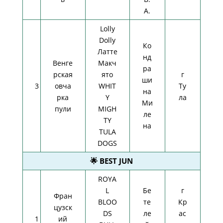
А.
Lolly
Dolly
Ко
Латте
нд
Венге
Макч
ра
рская
ято
г
ши
3
овча
WHIT
Ту
на
рка
Y
ла
Ми
пули
MIGH
ле
TY
на
TULA
DOGS
🌟 BEST JUN
ROYA
L
Бе
г
Фран
BLOO
те
Кр
цузск
DS
ле
ас
1
ий