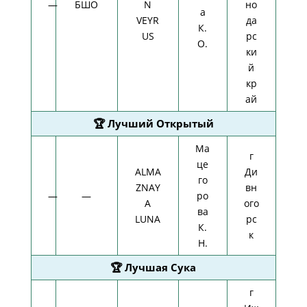
—
БШО
N
но
а
VEYR
да
К.
US
рс
О.
ки
й
кр
ай
🏆 Лучший Открытый
Ма
г
це
ALMA
Ди
го
ZNAY
вн
—
—
ро
A
ого
ва
LUNA
рс
К.
к
Н.
🏆 Лучшая Сука
г