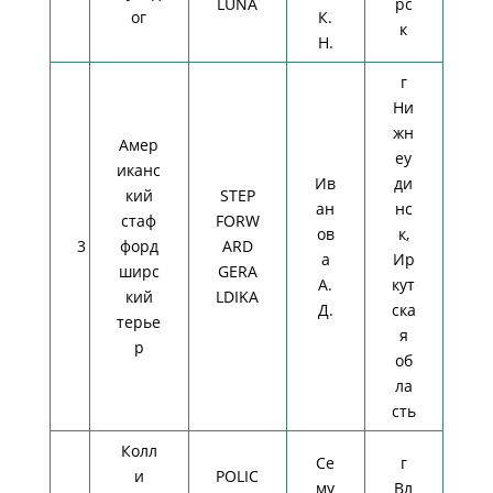
LUNA
рс
ог
К.
к
Н.
г
Ни
жн
Амер
еу
иканс
Ив
ди
кий
STEP
ан
нс
стаф
FORW
ов
к,
3
форд
ARD
а
Ир
ширс
GERA
А.
кут
кий
LDIKA
Д.
ска
терье
я
р
об
ла
сть
Колл
Се
г
и
POLIC
му
Вл