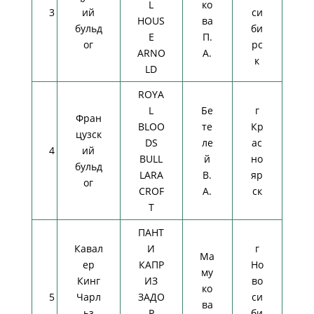
L
ко
3
ий
си
HOUS
ва
бульд
би
E
П.
ог
рс
ARNO
А.
к
LD
ROYA
L
Бе
г
Фран
BLOO
те
Кр
цузск
DS
ле
ас
4
ий
BULL
й
но
бульд
LARA
В.
яр
ог
CROF
А.
ск
T
ПАНТ
Кавал
И
г
Ма
ер
КАПР
Но
му
Кинг
ИЗ
во
ко
5
Чарл
ЗАДО
си
ва
ьз
Р
би