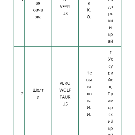
ая
а
VEYR
да
овча
К.
US
рс
рка
О.
ки
й
кр
ай
г
Ус
су
Че
ри
вы
йс
VERO
ка
к,
Шелт
WOLF
2
ло
Пр
и
TAUR
ва
им
US
И.
ор
И.
ск
ий
кр