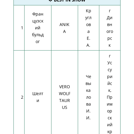
Кр
г
Фран
угл
Ди
цузск
ANIK
ов
вн
1
ий
A
а
ого
бульд
Е.
рс
ог
А.
к
г
Ус
су
Че
ри
вы
йс
VERO
ка
к,
Шелт
WOLF
2
ло
Пр
и
TAUR
ва
им
US
И.
ор
И.
ск
ий
кр