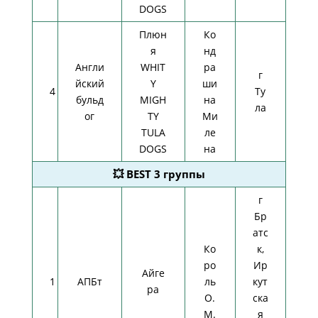
DOGS
Плюн
Ко
я
нд
Англи
WHIT
ра
г
йский
Y
ши
4
Ту
бульд
MIGH
на
ла
ог
TY
Ми
TULA
ле
DOGS
на
💥 BEST 3 группы
г
Бр
атс
Ко
к,
ро
Ир
Айге
1
АПБт
ль
кут
ра
О.
ска
М.
я