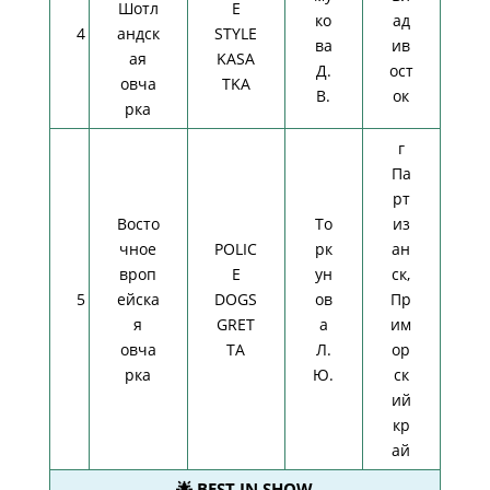
Шотл
E
ко
ад
4
андск
STYLE
ва
ив
ая
KASA
Д.
ост
овча
TKA
В.
ок
рка
г
Па
рт
Восто
То
из
чное
POLIC
рк
ан
вроп
E
ун
ск,
5
ейска
DOGS
ов
Пр
я
GRET
а
им
овча
TA
Л.
ор
рка
Ю.
ск
ий
кр
ай
🌟 BEST IN SHOW