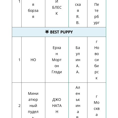
1
Й
я
ска
Пе
БЛЕС
борза
я
те
К
я
Я.
рб
В.
ург
🌟 BEST PUPPY
г
Ерха
Ба
Но
н
ул
во
1
НО
Морт
ин
си
он
А.
би
Глэди
А.
рс
к
Ал
Мини
ен
г
атюр
ДЖО
ьк
Мо
2
ный
НАТА
ин
скв
пудел
Н
а
а
ь
В.