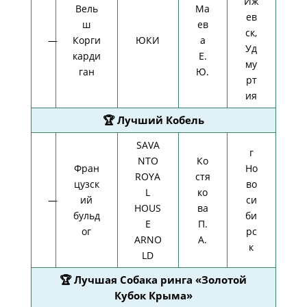
Иж
Вель
Ма
ев
ш
ев
ск,
—
Корги
ЮКИ
а
Уд
карди
Е.
му
ган
Ю.
рт
ия
🏆 Лучший Кобель
SAVA
г
NTO
Ко
Фран
Но
ROYA
стя
цузск
во
L
ко
—
ий
си
HOUS
ва
бульд
би
E
П.
ог
рс
ARNO
А.
к
LD
🏆 Лучшая Собака ринга «Золотой
Кубок Крыма»