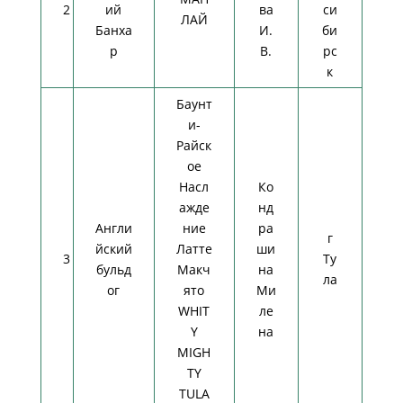
2
ий
ва
си
ЛАЙ
Банха
И.
би
р
В.
рс
к
Баунт
и-
Райск
ое
Насл
Ко
ажде
нд
Англи
ние
ра
г
йский
Латте
ши
3
Ту
бульд
Макч
на
ла
ог
ято
Ми
WHIT
ле
Y
на
MIGH
TY
TULA