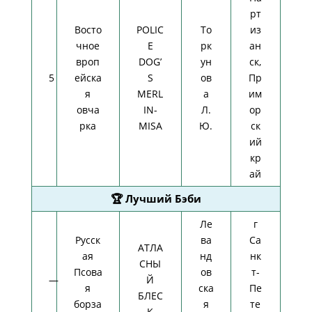
рт
Восто
POLIC
То
из
чное
E
рк
ан
вроп
DOG’
ун
ск,
5
ейска
S
ов
Пр
я
MERL
а
им
овча
IN-
Л.
ор
рка
MISA
Ю.
ск
ий
кр
ай
🏆 Лучший Бэби
Ле
г
Русск
ва
Са
АТЛА
ая
нд
нк
СНЫ
Псова
ов
т-
—
Й
я
ска
Пе
БЛЕС
борза
я
те
К