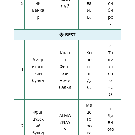
5
ий
ва
си
ЛАЙ
Банха
И.
би
р
В.
рс
к
🌟 BEST
с
Коло
Ко
То
Амер
р
че
лм
иканс
Фент
то
ач
1
кий
ези
в
ев
булли
Арчи
Д.
о
бальд
С.
НС
О
Ма
г
Фран
це
ALMA
Ди
цузск
го
ZNAY
вн
2
ий
ро
A
ого
бульд
ва