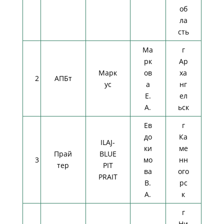
об
ла
сть
Ма
г
рк
Ар
Марк
ов
ха
2
АПБт
ус
а
нг
Е.
ел
А.
ьск
Ев
г
до
Ка
ILAJ-
ки
ме
Прай
BLUE
3
мо
нн
тер
PIT
ва
ого
PRAIT
В.
рс
А.
к
г
Ни