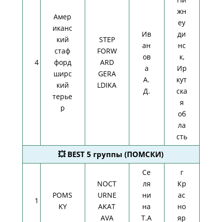
жн
Амер
еу
иканс
Ив
ди
кий
STEP
ан
нс
стаф
FORW
ов
к,
4
форд
ARD
а
Ир
ширс
GERA
А.
кут
кий
LDIKA
Д.
ска
терье
я
р
об
ла
сть
💥 BEST 5 группы (ПОМСКИ)
Се
г
NOCT
ля
Кр
POMS
URNE
ни
ас
1
KY
AKAT
на
но
AVA
Т.А
яр