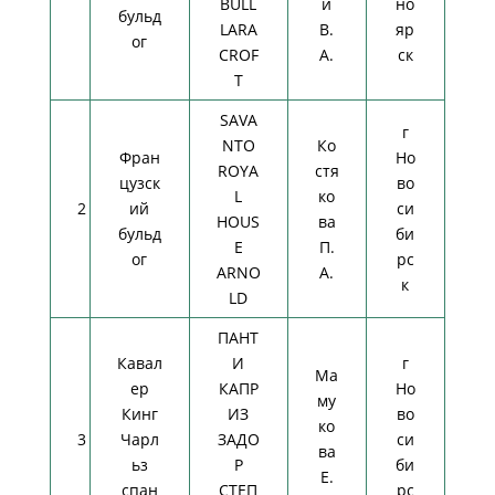
BULL
й
но
бульд
LARA
В.
яр
ог
CROF
А.
ск
T
SAVA
г
NTO
Ко
Фран
Но
ROYA
стя
цузск
во
L
ко
2
ий
си
HOUS
ва
бульд
би
E
П.
ог
рс
ARNO
А.
к
LD
ПАНТ
Кавал
И
г
Ма
ер
КАПР
Но
му
Кинг
ИЗ
во
ко
3
Чарл
ЗАДО
си
ва
ьз
Р
би
Е.
спан
СТЕП
рс