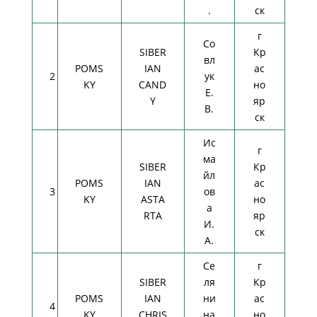
.
ск
г
Со
SIBER
Кр
вл
POMS
IAN
ас
2
ук
KY
CAND
но
Е.
Y
яр
В.
ск
Ис
г
ма
SIBER
Кр
йл
POMS
IAN
ас
3
ов
KY
ASTA
но
а
RTA
яр
И.
ск
А.
Се
г
SIBER
ля
Кр
POMS
IAN
ни
ас
4
KY
CHRIS
на
но