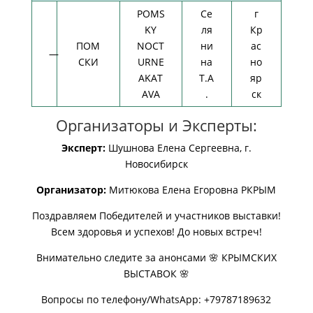
POMS
Се
г
KY
ля
Кр
ПОМ
NOCT
ни
ас
—
СКИ
URNE
на
но
AKAT
Т.А
яр
AVA
.
ск
Организаторы и Эксперты:
Эксперт:
Шушнова Елена Сергеевна, г.
Новосибирск
Организатор:
Митюкова Елена Егоровна РКРЫМ
Поздравляем Победителей и участников выставки!
Всем здоровья и успехов! До новых встреч!
Внимательно следите за анонсами 🌸 КРЫМСКИХ
ВЫСТАВОК 🌸
Вопросы по телефону/WhatsApp: +79787189632