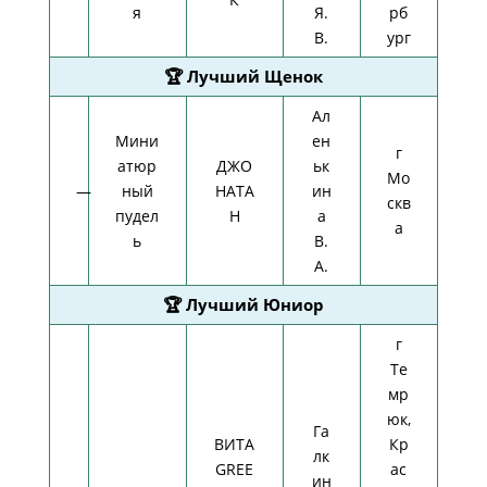
я
Я.
рб
В.
ург
🏆 Лучший Щенок
Ал
Мини
ен
г
атюр
ДЖО
ьк
Мо
—
ный
НАТА
ин
скв
пудел
Н
а
а
ь
В.
А.
🏆 Лучший Юниор
г
Те
мр
юк,
Га
ВИТА
Кр
лк
GREE
ас
ин