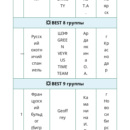
TY
Т.А
яр
.
ск
💥 BEST 8 группы
ШЭФ
Ар
Русск
г
GREE
да
ий
Кр
N
нк
охотн
ас
—
VEYR
ин
ичий
но
US
а
спан
да
TIME
О.
иель
р
TEAM
А.
💥 BEST 9 группы
Фран
г
Ка
цузск
Но
ма
ий
во
Geoff
ни
1
бульд
си
rey
на
ог
би
И.
(бигр
рс