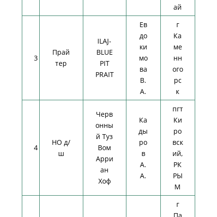
ай
Ев
г
до
Ка
ILAJ-
ки
ме
Прай
BLUE
3
мо
нн
тер
PIT
ва
ого
PRAIT
В.
рс
А.
к
пгт
Черв
Ка
Ки
онны
ды
ро
й Туз
НО д/
ро
вск
4
Вом
ш
в
ий,
Арри
А.
РК
ан
А.
РЫ
Хоф
М
г
Па