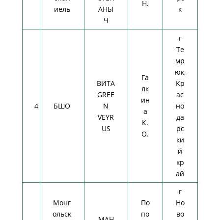
Н.
иель
АНЫ
к
Ч
г
Те
мр
юк,
Га
ВИТА
Кр
лк
GREE
ас
ин
4
БШО
N
но
а
VEYR
да
К.
US
рс
О.
ки
й
кр
ай
г
Монг
По
Но
ольск
по
во
МАН