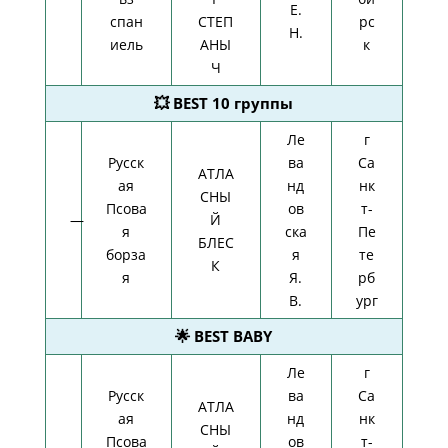
Е.
спан
СТЕП
рс
Н.
иель
АНЫ
к
Ч
💥 BEST 10 группы
Ле
г
Русск
ва
Са
АТЛА
ая
нд
нк
СНЫ
Псова
ов
т-
—
Й
я
ска
Пе
БЛЕС
борза
я
те
К
я
Я.
рб
В.
ург
🌟 BEST BABY
Ле
г
Русск
ва
Са
АТЛА
ая
нд
нк
СНЫ
Псова
ов
т-