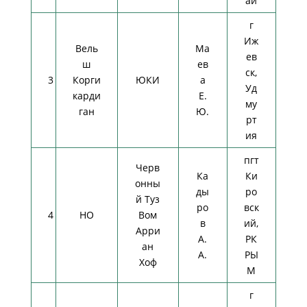
ай
г
Иж
Вель
Ма
ев
ш
ев
ск,
3
Корги
ЮКИ
а
Уд
карди
Е.
му
ган
Ю.
рт
ия
пгт
Черв
Ка
Ки
онны
ды
ро
й Туз
ро
вск
4
НО
Вом
в
ий,
Арри
А.
РК
ан
А.
РЫ
Хоф
М
г