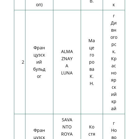
В.
оп)
к
г
Ди
вн
ого
Ма
рс
Фран
це
ALMA
к,
цузск
го
ZNAY
Кр
2
ий
ро
A
ас
бульд
ва
LUNA
но
ог
К.
яр
Н.
ск
ий
кр
ай
SAVA
г
NTO
Ко
Фран
Но
ROYA
стя
цузск
во