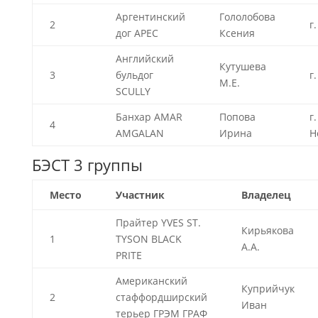
Аргентинский
Гололобова
2
г
дог АРЕС
Ксения
Английский
Кутушева
3
бульдог
г
М.Е.
SCULLY
Банхар AMAR
Попова
г.
4
AMGALAN
Ирина
Н
БЭСТ 3 группы
Место
Участник
Владелец
Прайтер YVES ST.
Кирьякова
1
TYSON BLACK
А.А.
PRITE
Американский
Куприйчук
2
стаффордширский
Иван
терьер ГРЭМ ГРАФ