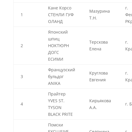
Кане Корсо
г.
Мазурина
1
СТЕНЛИ ГУФ
Фе
Т.Н.
ОЛАНД
РК
Японский
шпиц
Терскова
г.
2
НОКТЮРН
Елена
Кр
ДОГС
ЕСИМИ
Французский
Круглова
г.
3
бульдог
Евгения
Кр
ANIKA
Прайтер
YVES ST.
Кирьякова
4
г. 
TYSON
А.А.
BLACK PRITE
Помски
EXCLUSIVE
Селянина
г.