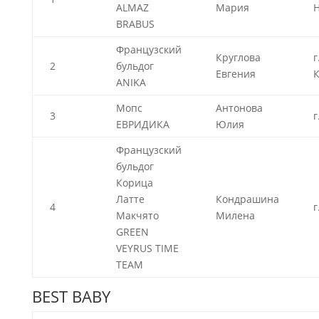
ALMAZ
Мария
Н
BRABUS
Французский
Круглова
г
2
бульдог
Евгения
К
ANIKA
Мопс
Антонова
3
г
ЕВРИДИКА
Юлия
Французский
бульдог
Корица
Латте
Кондрашина
4
г
Макчято
Милена
GREEN
VEYRUS TIME
TEAM
BEST BABY