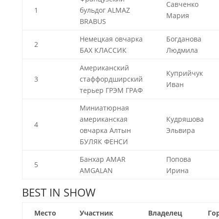
Савченко
1
бульдог ALMAZ
Мария
BRABUS
Немецкая овчарка
Богданова
2
БАХ КЛАССИК
Людмила
Американский
Куприйчук
3
стаффордширский
Иван
терьер ГРЭМ ГРАФ
Миниатюрная
американская
Кудряшова
4
овчарка Алтын
Эльвира
БУЛЯК ФЕНСИ
Банхар AMAR
Попова
5
AMGALAN
Ирина
BEST IN SHOW
Место
Участник
Владелец
Го