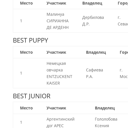
Место
Участник
Владелец
Горо
Малинуа
Дербилова
г.
1
СИРИАННА
Д.Р.
Сева
ДЕ АРДЕНН
BEST PUPPY
Место
Участник
Владелец
Гор
Немецкая
овчарка
Сафиева
г.
1
ENTZUCKENT
Р.А.
Мос
KAISER
BEST JUNIOR
Место
Участник
Владелец
Аргентинский
Гололобова
1
дог АРЕС
Ксения