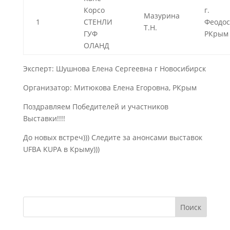
Корсо
г.
Мазурина
1
СТЕНЛИ
Феодос
Т.Н.
ГУФ
РКрым
ОЛАНД
Эксперт: Шушнова Елена Сергеевна г Новосибирск
Организатор: Митюкова Елена Егоровна, РКрым
Поздравляем Победителей и участников
Выставки!!!!
До новых встреч))) Следите за анонсами выставок
UFBA KUPA в Крыму)))