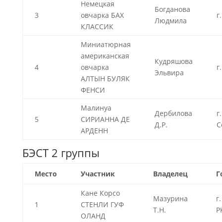
Немецкая
Богданова
3
овчарка БАХ
г
Людмила
КЛАССИК
Миниатюрная
американская
Кудряшова
4
овчарка
г
Эльвира
АЛТЫН БУЛЯК
ФЕНСИ
Малинуа
Дербилова
г.
5
СИРИАННА ДЕ
Д.Р.
С
АРДЕНН
БЭСТ 2 группы
Место
Участник
Владелец
Г
Кане Корсо
Мазурина
г
1
СТЕНЛИ ГУФ
Т.Н.
Р
ОЛАНД