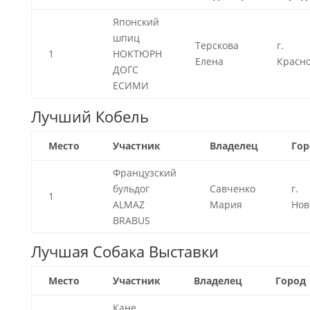
Японский
шпиц
Терскова
г.
1
НОКТЮРН
Елена
Красн
ДОГС
ЕСИМИ
Лучший Кобель
Место
Участник
Владелец
Гор
Французский
бульдог
Савченко
г.
1
ALMAZ
Мария
Нов
BRABUS
Лучшая Собака Выставки
Место
Участник
Владелец
Город
Кане