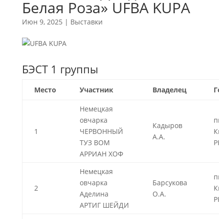
Белая Роза» UFBA KUPA
Июн 9, 2025
|
Выставки
БЭСТ 1 группы
Место
Участник
Владелец
Г
Немецкая
овчарка
п
Кадыров
1
ЧЕРВОННЫЙ
К
А.А.
ТУЗ ВОМ
Р
АРРИАН ХОФ
Немецкая
п
овчарка
Барсукова
2
К
Аделина
О.А.
Р
АРТИГ ШЕЙДИ