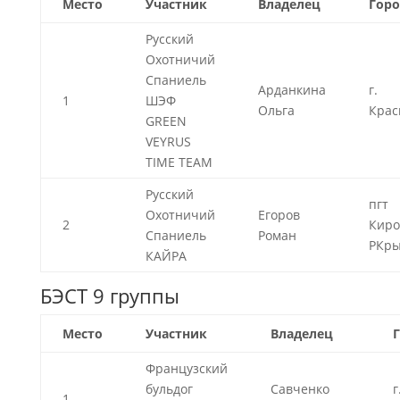
Место
Участник
Владелец
Горо
Русский
Охотничий
Спаниель
Арданкина
г.
1
ШЭФ
Ольга
Крас
GREEN
VEYRUS
TIME TEAM
Русский
пгт
Охотничий
Егоров
2
Киро
Спаниель
Роман
РКр
КАЙРА
БЭСТ 9 группы
Место
Участник
Владелец
Французский
бульдог
Савченко
г
1