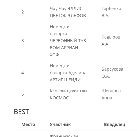
Чау Чау ЭЛЛИС
Горбенко
2
ЦВЕТОК ЭЛЬФОВ
В.А.
Немецкая
овчарка
Кадыров
3
ЧЕРВОННЫЙ ТУЗ
А.А.
ВОМ АРРИАН
ХОФ
Немецкая
Барсукова
4
овчарка Аделина
О.А.
АРТИГ ШЕЙДИ
Ксолоитцкуинтли
Шевцова
5
КОСМОС
Анна
BEST
Место
Участник
Владелец
Французский