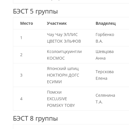
БЭСТ 5 группы
Место
Участник
Владелец
Чау Чау ЭЛЛИС
Горбенко
1
ЦВЕТОК ЭЛЬФОВ
В.А.
Ксолоитцкуинтли
Шевцова
2
КОСМОС
Анна
Японский шпиц
Терскова
3
НОКТЮРН ДОГС
Елена
ЕСИМИ
Помски
Селянина
4
EXCLUSIVE
Т.А.
POMSKY TOBY
БЭСТ 8 группы