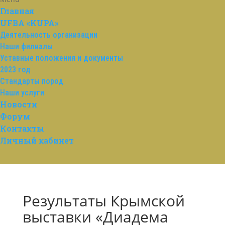
Главная
UFBA «KUPA»
Деятельность организации
Наши филиалы
Уставные положения и документы
2023 год
Стандарты пород
Наши услуги
Новости
Форум
Контакты
Личный кабинет
Результаты Крымской
выставки «Диадема