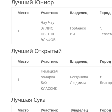
Лучший Юниор
Место
Участник
Владелец
Город
Чау Чау
ЭЛЛИС
Горбенко
г.
1
ЦВЕТОК
В.А.
Севаст
ЭЛЬФОВ
Лучший Открытый
Место
Участник
Владелец
Город
Немецкая
овчарка
Богданова
г.
1
БАХ
Людмила
Белгор
КЛАССИК
Лучшая Сука
Место
Участник
Владелец
Город