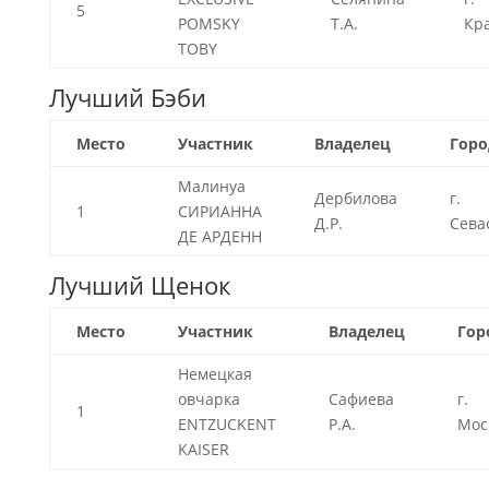
5
POMSKY
Т.А.
Кр
TOBY
Лучший Бэби
Место
Участник
Владелец
Горо
Малинуа
Дербилова
г.
1
СИРИАННА
Д.Р.
Сева
ДЕ АРДЕНН
Лучший Щенок
Место
Участник
Владелец
Гор
Немецкая
овчарка
Сафиева
г.
1
ENTZUCKENT
Р.А.
Мос
KAISER