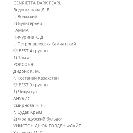
GENRIETTA DARK PEARL
Водопьянова Д. В.
г. Волжский
2) Бультерьер
ГАММА
Пичурина К. Д.
г. Петропавловск- Камчатский
💥 BEST 4 группы
1) Такса
РОКСОНЯ
Дидрих К. М.
г. Костанай Казахстан
💥 BEST 9 группы
1) Чихуахуа
АНУБИС
Смирнова Н. Н.
г. Судак Крым
2) Французский бульдог
УНИСТОН ДЬЮК ГОЛДЕН ФЛАЙТ
Хадикова М. С.