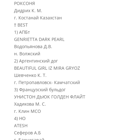
РОКСОНЯ
Дидрих К. М.
г. Костанай Казахстан
‼ BEST
1) АПБт
GENRIETTA DARK PEARL
Водопьянова Д.В.
н. Волжский
2) Аргентинский дог
BEAUTIFUL GIRL IZ MIRA GRYOZ
Шевченко К. Т.
г. Петропавловск- Камчатский
3) Французский бульдог
УНИСТОН ДЬЮК ГОЛДЕН ФЛАЙТ
Хадикова М. С.
г. Клин МСО
4) НО
ATESH
Сеферов А.Б
г. Бахчисарай