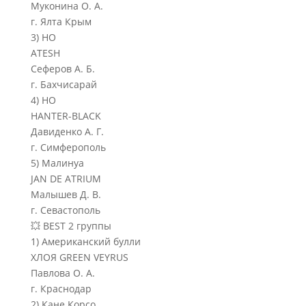
Муконина О. А.
г. Ялта Крым
3) НО
ATESH
Сеферов А. Б.
г. Бахчисарай
4) НО
HANTER-BLACK
Давиденко А. Г.
г. Симферополь
5) Малинуа
JAN DE ATRIUM
Малышев Д. В.
г. Севастополь
💥 BEST 2 группы
1) Американский булли
ХЛОЯ GREEN VEYRUS
Павлова О. А.
г. Краснодар
2) Кане Корсо